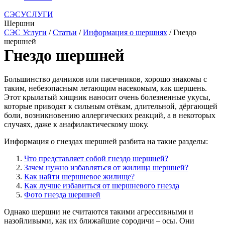
СЭСУСЛУГИ
Шершни
СЭС Услуги
/
Статьи
/
Информация о шершнях
/ Гнездо
шершней
Гнездо шершней
Большинство дачников или пасечников, хорошо знакомы с
таким, небезопасным летающим насекомым, как шершень.
Этот крылатый хищник наносит очень болезненные укусы,
которые приводят к сильным отёкам, длительной, дёргающей
боли, возникновению аллергических реакций, а в некоторых
случаях, даже к анафилактическому шоку.
Информация о гнездах шершней разбита на такие разделы:
Что представляет собой гнездо шершней?
Зачем нужно избавляться от жилища шершней?
Как найти шершневое жилище?
Как лучше избавиться от шершневого гнезда
Фото гнезда шершней
Однако шершни не считаются такими агрессивными и
назойливыми, как их ближайшие сородичи – осы. Они