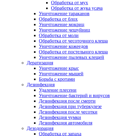
Обработка от мух
Обработка от жука усача
Уничтожение тараканов
Обработка от блох
Уничтожение мокриц
Уничтожение чешуйниц
Обработка от моли
Обработка от чесоточного клеща
Уничтожение кожеедов
Обработка от постельного клеща
Уничтожение пылевых клещей
Дератизация
Уничтожение крыс
Уничтожение мышей
Борьба с кротами
Дезинфекция
Удаление плесени
Уничтожение бактерий и вирусов
Дезинфекция после смерти
Дезинфекция при туберкулезе
Дезинфекция после чесотки
Дезинфекция чумки
Дезинфекция автомобиля
Дезодорация
Обработка от запаха