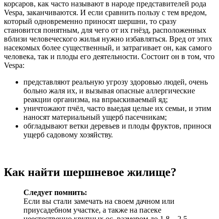
корсаров, как часто называют в народе представителей рода
Vespa, заканчиваются. И если сравнить пользу с тем вредом,
который одновременно приносят шершни, то сразу
становится понятным, для чего от их гнёзд, расположенных
вблизи человеческого жилья нужно избавляться. Вред от этих
насекомых более существенный, и затрагивает он, как самого
человека, так и плоды его деятельности. Состоит он в том, что
Vespa:
представляют реальную угрозу здоровью людей, очень
больно жаля их, и вызывая опасные аллергические
реакции организма, на впрыскиваемый яд;
уничтожают пчёл, часто выедая целые их семьи, и этим
наносят материальный ущерб пасечникам;
обгладывают ветки деревьев и плоды фруктов, принося
ущерб садовому хозяйству.
Как найти шершневое жилище?
Следует помнить:
Если вы стали замечать на своем дачном или
приусадебном участке, а также на пасеке
неестественно крупных ос, размером до 1,8 – 2,5