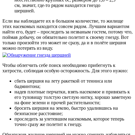
см, значит, где-то рядом находится гнездо
шершней.
Если вы наблюдаете их в большом количестве, то жилище
этих насекомых находится совсем рядом. Лучшим вариантом
найти его, будет – проследить за незваным гостем, потому что,
поймав добычу, он обязательно полетит к своему гнезду. Вот
только произойти это может не сразу, да и в полёте шершня
можно потерять из виду.
Чтобы облегчить себе поиск необходимо прибегнуть к
хитрости, соблюдая особую осторожность. Для этого нужно:
сбить шершня на лету ракеткой от тенниса или
бадминтона;
надев плотные перчатки, взять насекомое и привязать к
его туловищу толстую светлую нитку, хорошо заметную
на фоне зелени и прочей растительности;
бросить шершня на землю, быстро удалившись на
безопасное расстояние;
проследить за улетевшим насекомым, которое теперь
точно сразу же полетит к гнезду.
Обнаружив жилище шершней не нужно спешить избавляться