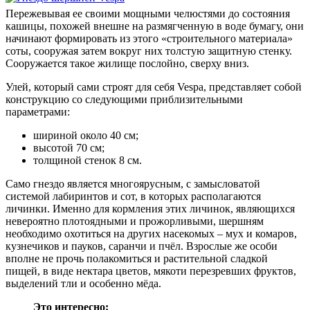
Пережевывая ее своими мощными челюстями до состояния
кашицы, похожей внешне на размягченную в воде бумагу, они
начинают формировать из этого «строительного материала»
соты, сооружая затем вокруг них толстую защитную стенку.
Сооружается такое жилище послойно, сверху вниз.
Улей, который сами строят для себя Vespa, представляет собой
конструкцию со следующими приблизительными
параметрами:
шириной около 40 см;
высотой 70 см;
толщиной стенок 8 см.
Само гнездо является многоярусным, с замысловатой
системой лабиринтов и сот, в которых располагаются
личинки. Именно для кормления этих личинок, являющихся
невероятно плотоядными и прожорливыми, шершням
необходимо охотиться на других насекомых – мух и комаров,
кузнечиков и пауков, саранчи и пчёл. Взрослые же особи
вполне не прочь полакомиться и растительной сладкой
пищей, в виде нектара цветов, мякоти перезревших фруктов,
выделений тли и особенно мёда.
Это интересно: