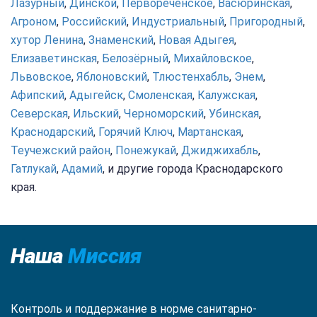
Лазурный
,
Динской
,
Первореченское
,
Васюринская
,
Агроном
,
Российский
,
Индустриальный
,
Пригородный
,
хутор Ленина
,
Знаменский
,
Новая Адыгея
,
Елизаветинская
,
Белозёрный
,
Михайловское
,
Львовское
,
Яблоновский
,
Тлюстенхабль
,
Энем
,
Афипский
,
Адыгейск
,
Смоленская
,
Калужская
,
Северская
,
Ильский
,
Черноморский
,
Убинская
,
Краснодарский
,
Горячий Ключ
,
Мартанская
,
Теучежский район
,
Понежукай
,
Джиджихабль
,
Гатлукай
,
Адамий
, и другие города Краснодарского
края.
Наша
Миссия
Контроль и поддержание в норме санитарно-