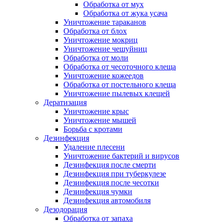
Обработка от мух
Обработка от жука усача
Уничтожение тараканов
Обработка от блох
Уничтожение мокриц
Уничтожение чешуйниц
Обработка от моли
Обработка от чесоточного клеща
Уничтожение кожеедов
Обработка от постельного клеща
Уничтожение пылевых клещей
Дератизация
Уничтожение крыс
Уничтожение мышей
Борьба с кротами
Дезинфекция
Удаление плесени
Уничтожение бактерий и вирусов
Дезинфекция после смерти
Дезинфекция при туберкулезе
Дезинфекция после чесотки
Дезинфекция чумки
Дезинфекция автомобиля
Дезодорация
Обработка от запаха