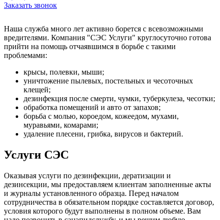
Заказать звонок
Наша служба много лет активно борется с всевозможными
вредителями. Компания "СЭС Услуги" круглосуточно готова
прийти на помощь отчаявшимся в борьбе с такими
проблемами:
крысы, полевки, мыши;
уничтожение пылевых, постельных и чесоточных
клещей;
дезинфекция после смерти, чумки, туберкулеза, чесотки;
обработка помещений и авто от запахов;
борьба с молью, короедом, кожеедом, мухами,
муравьями, комарами;
удаление плесени, грибка, вирусов и бактерий.
Услуги СЭС
Оказывая услуги по дезинфекции, дератизации и
дезинсекции, мы предоставляем клиентам заполненные акты
и журналы установленного образца. Перед началом
сотрудничества в обязательном порядке составляется договор,
условия которого будут выполнены в полном объеме. Вам
надо позвонить в санэпидслужбу, и мы решим любую